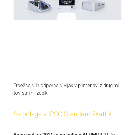
Trpežnejši in odpornejši vijak v primerjavi z drugimi
tovrstnimi izdelki.
Se prilega v IPSC Standard škatlo!
Base pad za 2011 je na voljo v ALUMINIJU:
črna,