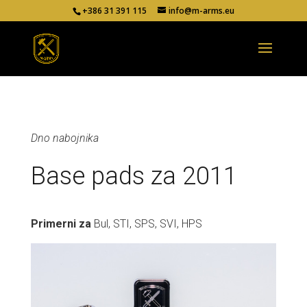
+386 31 391 115
info@m-arms.eu
Dno nabojnika
Base pads za 2011
Primerni za
Bul, STI, SPS, SVI, HPS