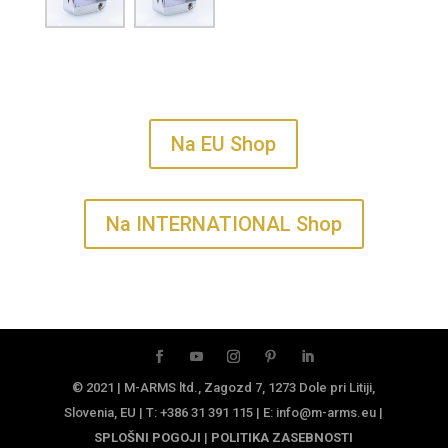
Na EU Shop
Na INTERNATIONAL Shop
© 2021 | M-ARMS ltd., Zagozd 7, 1273 Dole pri Litiji,
Slovenia, EU | T: +386 31 391 115 | E: info@m-arms.eu |
SPLOŠNI POGOJI
|
POLITIKA ZASEBNOSTI